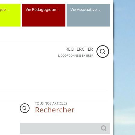
que
Vie Pédagogique
Vie Associative
RECHERCHER
Collège
Georges
& COORDONNÉES EN BREF
Brassens
- 2
impasse
Georges
Brassens
94440
Santeny -
Téléphone :
01.43.86.10.11
TOUS NOS ARTICLES
Rechercher