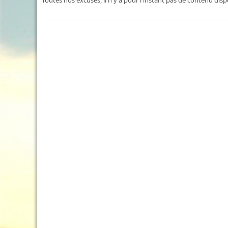
Toutes nos excuses, il n'y a pour l'instant pas de contenu dis