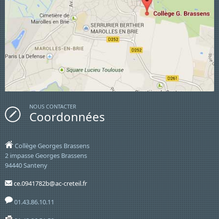
NOUS CONTACTER
Coordonnées
Collège Georges Brassens
2 impasse Georges Brassens
94440 Santeny
ce.0941782b@ac-creteil.fr
01.43.86.10.11