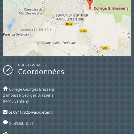
NOUS CONTACTER
Coordonnées
Collège Georges Brassens
2 impasse Georges Brassens
94440 Santeny
ce.0941782b@ac-creteil.fr
01.43.86.10.11